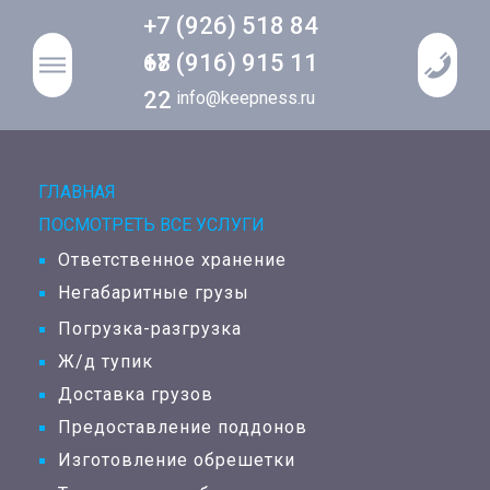
+7 (926) 518 84
68
+7 (916) 915 11
22
info@keepness.ru
ГЛАВНАЯ
ПОСМОТРЕТЬ ВСЕ УСЛУГИ
Ответственное хранение
Негабаритные грузы
Погрузка-разгрузка
Ж/д тупик
Доставка грузов
Предоставление поддонов
Изготовление обрешетки