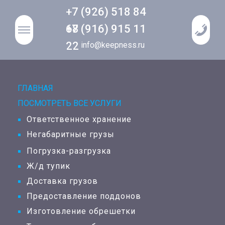
+7 (926) 518 84
68
+7 (916) 915 11
22
info@keepness.ru
ГЛАВНАЯ
ПОСМОТРЕТЬ ВСЕ УСЛУГИ
Ответственное хранение
Негабаритные грузы
Погрузка-разгрузка
Ж/д тупик
Доставка грузов
Предоставление поддонов
Изготовление обрешетки